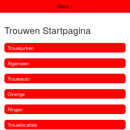
Menu +
Trouwen Startpagina
Trouwjurken
Algemeen
Trouwauto
Overige
Ringen
Trouwlocaties